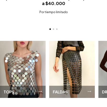
a $40.000
Por tiempo limitado
TOPS
FALDAS
DR