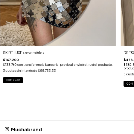
SKIRT LUXE >reversible<
DRESS
$167.200
$478
$133.760
con
transferencia bancaria, previo al envío/retiro del producto.
$382.
produc
3
cuotas sin interés de
$55.733,33
3
cuota
COMPRAR
COM
Muchabrand