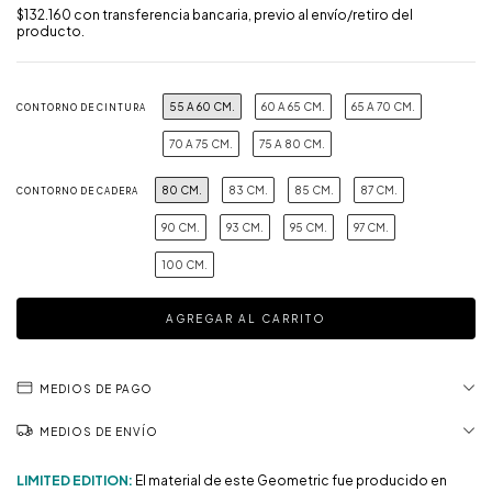
$132.160
con
transferencia bancaria, previo al envío/retiro del
producto.
55 A 60 CM.
60 A 65 CM.
65 A 70 CM.
CONTORNO DE CINTURA
70 A 75 CM.
75 A 80 CM.
80 CM.
83 CM.
85 CM.
87 CM.
CONTORNO DE CADERA
90 CM.
93 CM.
95 CM.
97 CM.
100 CM.
MEDIOS DE PAGO
MEDIOS DE ENVÍO
LIMITED EDITION:
El material de este Geometric fue producido en