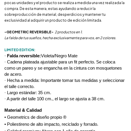
pocas unidades y el producto se realiza a medida una vez realizada la
compra. De esta manera, estas ayudando a reducir la
sobreproducción de material, desperdicios y mantener tu
exclusividad al adquirir un producto de edición limitada.
-GEOMETRIC REVERSIBLE-
2 productos en 1.
La falda de tus sueños, hecha exclusivamente para vos, en 2 colores.
LIMITED EDITION:
· 
Falda reversible:
Violeta/Negro Mate
· Cadena plateada ajustable para un fit perfecto. Se coloca 
como un pareo y se engancha en la cintura con mosquetones 
de acero.
· Hecha a medida: Importante tomar tus medidas y seleccionar 
el talle correcto.
· Largo estándar: 35 cm.
· A partir del talle 100 cm., el largo se ajusta a 38 cm.
Material & Calidad
• Geometrics de diseño propio ®
• Poliestireno de alto impacto, reciclado y forrado.