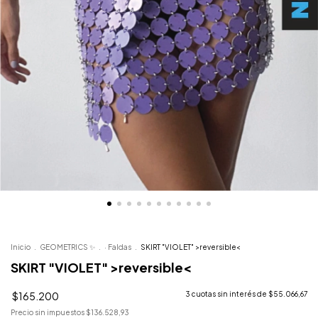
Inicio
.
GEOMETRICS ✨
.
· Faldas
.
SKIRT "VIOLET" >reversible<
SKIRT "VIOLET" >reversible<
$165.200
3
cuotas sin interés de
$55.066,67
Precio sin impuestos
$136.528,93