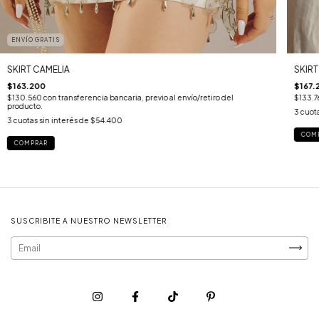
ENVÍO GRATIS
SKIRT CAMELIA
SKIRT
$163.200
$167.
$130.560
con
transferencia bancaria, previo al envío/retiro del
$133.
producto.
3
cuota
3
cuotas sin interés de
$54.400
COM
COMPRAR
SUSCRIBITE A NUESTRO NEWSLETTER