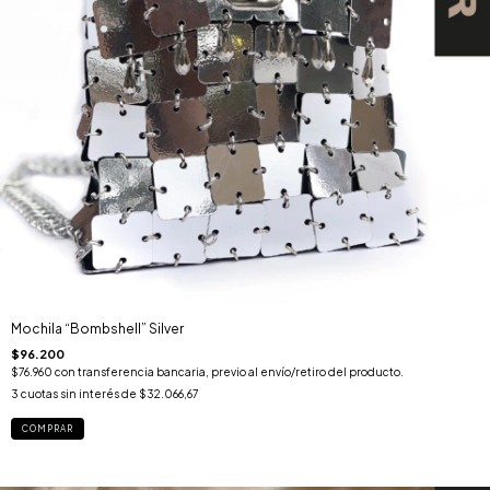
Mochila “Bombshell” Silver
$96.200
$76.960
con
transferencia bancaria, previo al envío/retiro del producto.
3
cuotas sin interés de
$32.066,67