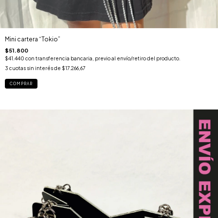
Mini cartera “Tokio”
$51.800
$41.440
con
transferencia bancaria, previo al envío/retiro del producto.
3
cuotas sin interés de
$17.266,67