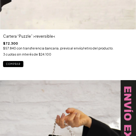
Cartera “Puzzle” >reversible<
$72.300
$57.840
con
transferencia bancaria, previo al envío/retiro del producto.
3
cuotas sin interés de
$24.100