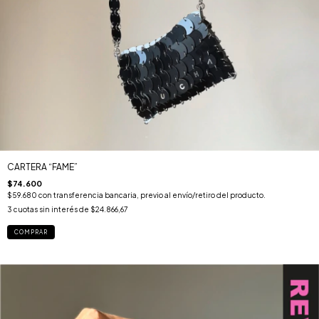
CARTERA “FAME”
$74.600
$59.680
con
transferencia bancaria, previo al envío/retiro del producto.
3
cuotas sin interés de
$24.866,67
COMPRAR