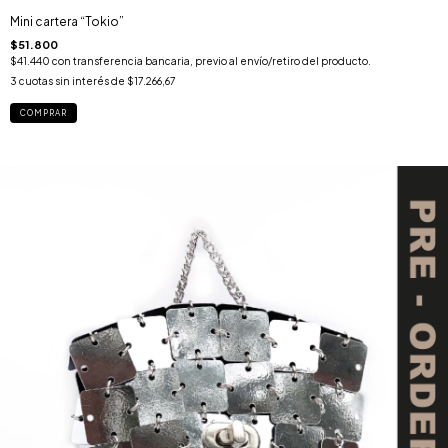
Mini cartera “Tokio”
$51.800
$41.440
con
transferencia bancaria, previo al envío/retiro del producto.
3
cuotas sin interés de
$17.266,67