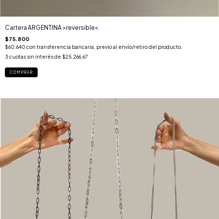
Cartera ARGENTINA >reversible<
$75.800
$60.640
con
transferencia bancaria, previo al envío/retiro del producto.
3
cuotas sin interés de
$25.266,67