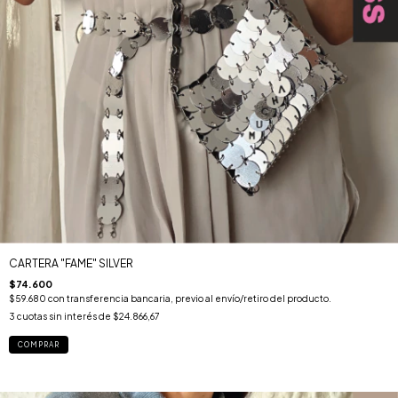
CARTERA "FAME" SILVER
$74.600
$59.680
con
transferencia bancaria, previo al envío/retiro del producto.
3
cuotas sin interés de
$24.866,67