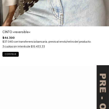
CINTO >reversible<
$46.300
$37.040
con
transferencia bancaria, previo al envío/retiro del producto.
3
cuotas sin interés de
$15.433,33
COMPRAR