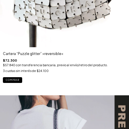
Cartera “Puzzle glitter” >reversible<
$72.300
$57.840
con
transferencia bancaria, previo al envío/retiro del producto.
3
cuotas sin interés de
$24.100