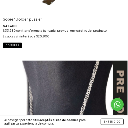
Sobre “Golden puzzle”
$41.600
$33.280
con
transferencia bancaria, previo al envío/retiro del producto.
2
cuotas sin interés de
$20.800
Al navegar por este sitio
aceptás el uso de cookies
para
ENTENDIDO
agilizar tu experiencia de compra.