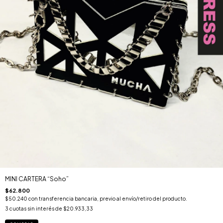
MINI CARTERA “Soho”
$62.800
$50.240
con
transferencia bancaria, previo al envío/retiro del producto.
3
cuotas sin interés de
$20.933,33