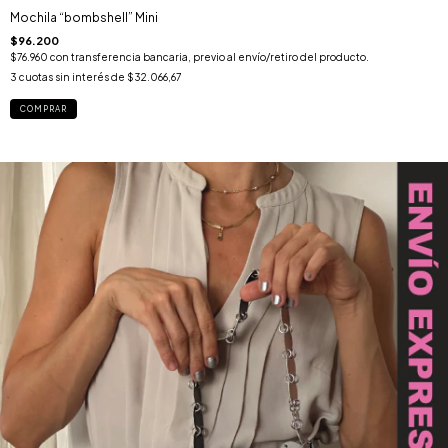
Mochila “bombshell” Mini
$96.200
$76.960
con
transferencia bancaria, previo al envío/retiro del producto.
3
cuotas sin interés de
$32.066,67