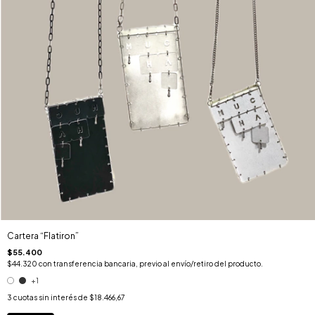
Cartera “Flatiron”
$55.400
$44.320
con
transferencia bancaria, previo al envío/retiro del producto.
+1
3
cuotas sin interés de
$18.466,67