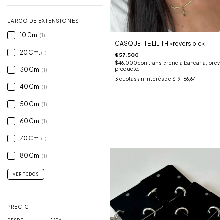
LARGO DE EXTENSIONES
10 Cm.
(1)
CASQUETTE LILITH >reversible<
20 Cm.
(1)
$57.500
$46.000
con
transferencia bancaria, previ
producto.
30 Cm.
(1)
3
cuotas sin interés de
$19.166,67
40 Cm.
(1)
50 Cm.
(1)
60 Cm.
(1)
70 Cm.
(1)
80 Cm.
(1)
VER TODOS
PRECIO