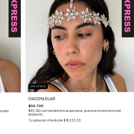
SIN STOCK
DIADEMA BLAIR
$54.700
$43.760
con
transferencia bancaria, previo al envío/retiro del
ro del
producto.
3
cuotas sin interés de
$18.233,33