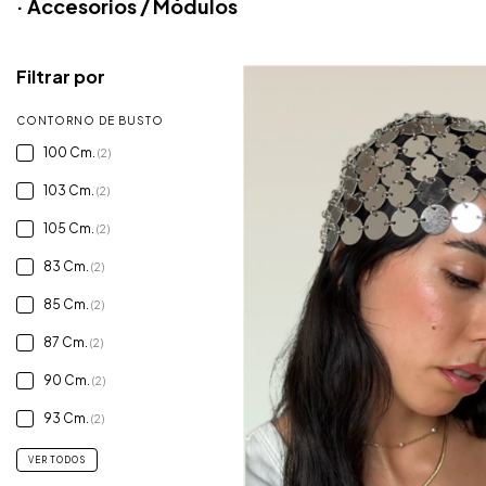
· Accesorios / Módulos
Filtrar por
CONTORNO DE BUSTO
100 Cm.
(2)
103 Cm.
(2)
105 Cm.
(2)
83 Cm.
(2)
85 Cm.
(2)
87 Cm.
(2)
90 Cm.
(2)
93 Cm.
(2)
VER TODOS