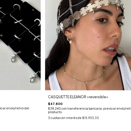
CASQUETTE ELEANOR >reversible<
$47.800
o al envío/retiro del
$38.240
con
transferencia bancaria, previo al envío/reti
producto.
3
cuotas sin interés de
$15.933,33