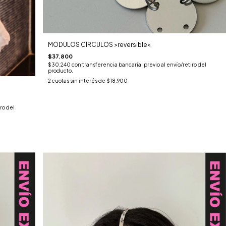
MÓDULOS CÍRCULOS >reversible<
$37.800
$30.240
con
transferencia bancaria, previo al envío/retiro del
producto.
2
cuotas sin interés de
$18.900
ro del