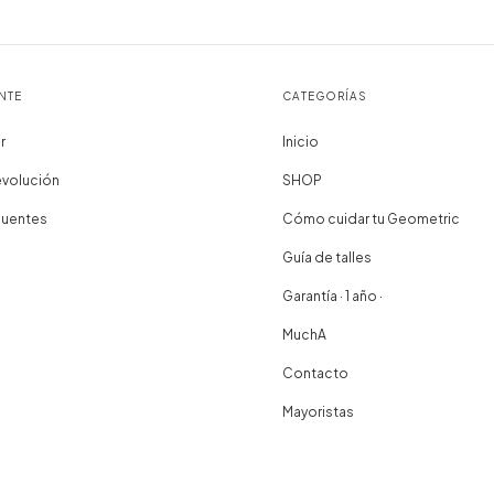
NTE
CATEGORÍAS
r
Inicio
evolución
SHOP
cuentes
Cómo cuidar tu Geometric
Guía de talles
Garantía · 1 año ·
MuchA
Contacto
Mayoristas