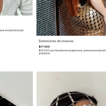
o al envío/retiro del
Extensiones de strasses
$17.500
$14.000
con
transferencia bancaria, previo al envío/reti
producto.