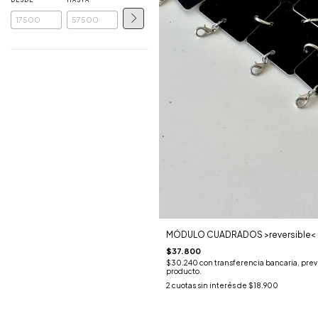
DESDE
HASTA
MÓDULO CUADRADOS >reversible<
$37.800
$30.240
con
transferencia bancaria, previ
producto.
2
cuotas sin interés de
$18.900