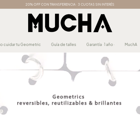
20% OFF CON TRANSFERENCIA · 3 CUOTAS SIN INTERÉS
 cuidar tu Geometric
Guía de talles
Garantía · 1 año ·
MuchA