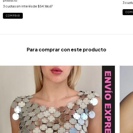
producto.
3
cuota
3
cuotas sin interés de
$54.166,67
COM
COMPRAR
Para comprar con este producto