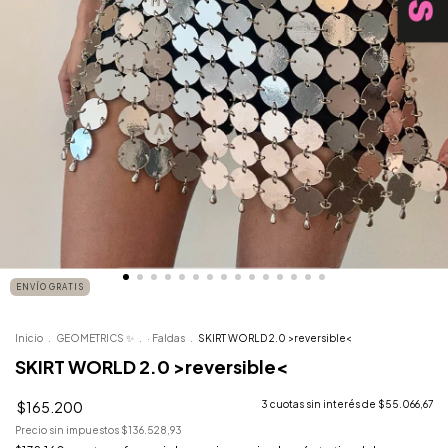
ENVÍO GRATIS
Inicio
.
GEOMETRICS ✨
.
· Faldas
.
SKIRT WORLD 2.0 >reversible<
SKIRT WORLD 2.0 >reversible<
$165.200
3
cuotas sin interés de
$55.066,67
Precio sin impuestos
$136.528,93