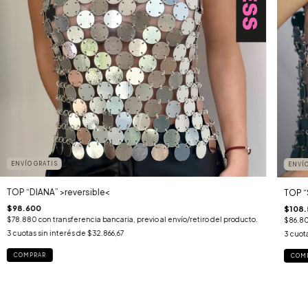
ENVÍO GRATIS
ENVÍO
TOP “DIANA” >reversible<
TOP “
$98.600
$108.
$78.880
con
transferencia bancaria, previo al envío/retiro del producto.
$86.8
3
cuotas sin interés de
$32.866,67
3
cuota
COMPRAR
COM