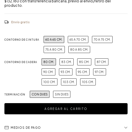
$132.160
con
transferencia bancaria, previo al envío/retiro del
producto.
Envío gratis
60 A 65 CM.
65 A 70 CM.
70 A 75 CM.
CONTORNO DE CINTURA
75 A 80 CM.
80 A 85 CM.
80 CM.
83 CM.
85 CM.
87 CM.
CONTORNO DE CADERA
90 CM.
93 CM.
95 CM.
97 CM.
100 CM.
103 CM.
105 CM.
CON DIJES
SIN DIJES
TERMINACIÓN
MEDIOS DE PAGO