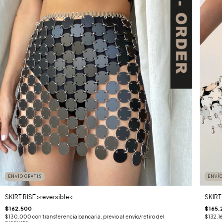
ENVÍO GRATIS
ENVÍO
SKIRT RISE >reversible<
SKIRT
$162.500
$165.
$130.000
con
transferencia bancaria, previo al envío/retiro del
$132.1