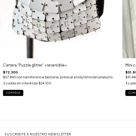
Cartera “Puzzle glitter” >reversible<
Mini c
$72.300
$51.8
$57.840
con
transferencia bancaria, previo al envío/retiro del producto.
$41.4
3
cuotas sin interés de
$24.100
3
cuota
SUSCRIBITE A NUESTRO NEWSLETTER