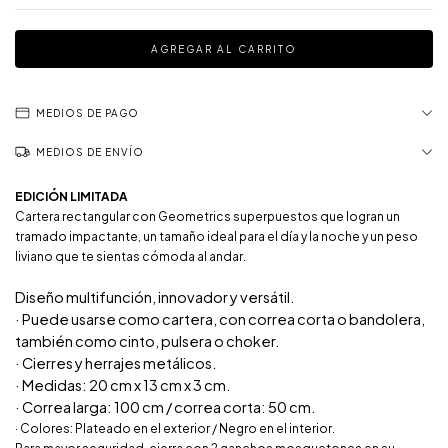
MEDIOS DE PAGO
MEDIOS DE ENVÍO
EDICIÓN LIMITADA
Cartera rectangular con Geometrics superpuestos que logran un
tramado impactante, un tamaño ideal para el día y la noche y un peso
liviano que te sientas cómoda al andar.
Diseño multifunción, innovador y versátil.
· Puede usarse como cartera, con correa corta o bandolera,
también como cinto, pulsera o choker.
· Cierres y herrajes metálicos.
· Medidas: 20 cm x 13 cm x 3 cm.
· Correa larga: 100 cm / correa corta: 50 cm.
· Colores: Plateado en el exterior / Negro en el interior.