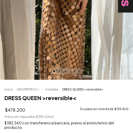
Inicio
.
GEOMETRICS ✨
.
· Vestidos
.
DRESS QUEEN >reversible<
DRESS QUEEN >reversible<
$478.200
3
cuotas sin interés de
$159.400
Precio sin impuestos
$395.206,61
$382.560
con
transferencia bancaria, previo al envío/retiro del
producto.