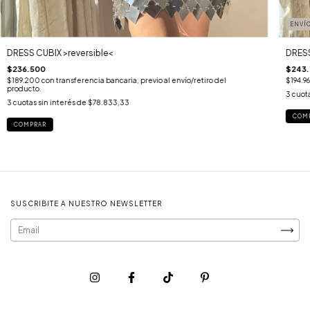
ENVÍO
DRESS CUBIX >reversible<
DRESS
$236.500
$243
$189.200
con
transferencia bancaria, previo al envío/retiro del
$194.9
producto.
3
cuota
3
cuotas sin interés de
$78.833,33
COM
COMPRAR
SUSCRIBITE A NUESTRO NEWSLETTER