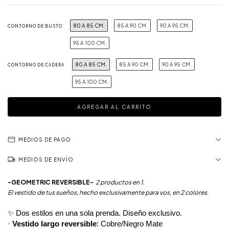
80 A 85 CM.
85 A 90 CM.
90 A 95 CM.
CONTORNO DE BUSTO
95 A 100 CM.
80 A 85 CM.
85 A 90 CM.
90 A 95 CM.
CONTORNO DE CADERA
95 A 100 CM.
MEDIOS DE PAGO
MEDIOS DE ENVÍO
-GEOMETRIC REVERSIBLE-
2 productos en 1.
El vestido de tus sueños, hecho exclusivamente para vos, en 2 colores.
✨ Dos estilos en una sola prenda. Diseño exclusivo.
·
Vestido
largo reversible
: Cobre/Negro Mate