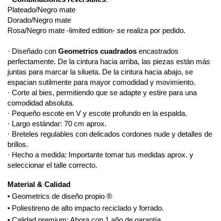
Plateado/Negro mate
Dorado/Negro mate
Rosa/Negro mate -limited edition- se realiza por pedido.
· Diseñado con
Geometrics cuadrados
encastrados
perfectamente. De la cintura hacia arriba, las piezas están más
juntas para marcar la silueta. De la cintura hacia abajo, se
espacian sutilmente para mayor comodidad y movimiento.
· Corte al bies, permitiendo que se adapte y estire para una
comodidad absoluta.
· Pequeño escote en V y escote profundo en la espalda.
· Largo estándar: 70 cm aprox.
· Breteles regulables con delicados cordones nude y detalles de
brillos.
· Hecho a medida: Importante tomar tus medidas aprox. y
seleccionar el talle correcto.
Material & Calidad
• Geometrics de diseño propio ®
• Poliestireno de alto impacto reciclado y forrado.
• Calidad premium: Ahora con 1 año de garantía.