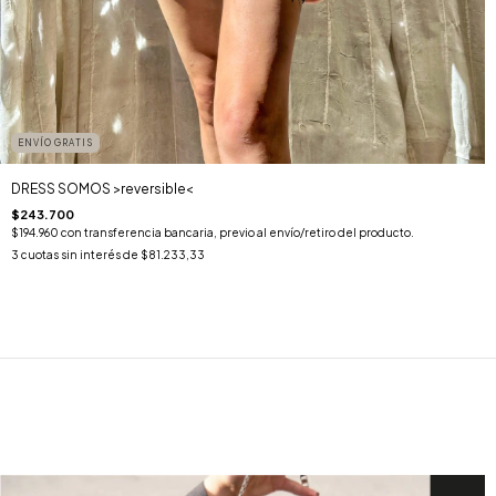
ENVÍO GRATIS
DRESS SOMOS >reversible<
$243.700
$194.960
con
transferencia bancaria, previo al envío/retiro del producto.
3
cuotas sin interés de
$81.233,33