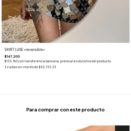
SKIRT LUXE >reversible<
$167.200
$133.760
con
transferencia bancaria, previo al envío/retiro del producto.
3
cuotas sin interés de
$55.733,33
Para comprar con este producto