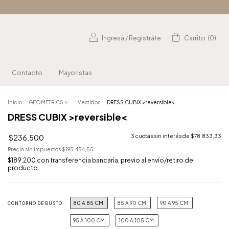
Ingresá
/
Registráte
Carrito
(
0
)
Contacto
Mayoristas
Inicio
.
GEOMETRICS ✨
.
· Vestidos
.
DRESS CUBIX >reversible<
DRESS CUBIX >reversible<
$236.500
3
cuotas sin interés de
$78.833,33
Precio sin impuestos
$195.454,55
$189.200
con
transferencia bancaria, previo al envío/retiro del
producto.
80 A 85 CM.
85 A 90 CM.
90 A 95 CM.
CONTORNO DE BUSTO
95 A 100 CM.
100 A 105 CM.