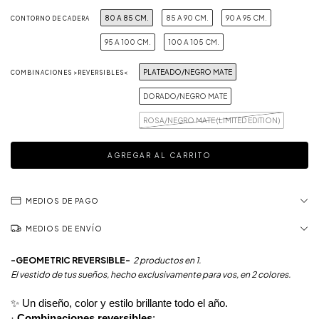
80 A 85 CM.
85 A 90 CM.
90 A 95 CM.
CONTORNO DE CADERA
95 A 100 CM.
100 A 105 CM.
PLATEADO/NEGRO MATE
COMBINACIONES >REVERSIBLES<
DORADO/NEGRO MATE
ROSA/NEGRO MATE (LIMITED EDITION)
MEDIOS DE PAGO
MEDIOS DE ENVÍO
-GEOMETRIC REVERSIBLE-
2 productos en 1.
El vestido de tus sueños, hecho exclusivamente para vos, en 2 colores.
✨ Un diseño, color y estilo brillante todo el año.
·
Combinaciones reversibles
: