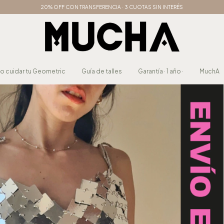
20% OFF CON TRANSFERENCIA · 3 CUOTAS SIN INTERÉS
 cuidar tu Geometric
Guía de talles
Garantía · 1 año ·
MuchA