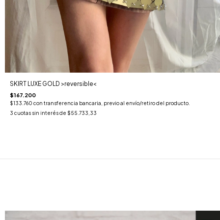
SKIRT LUXE GOLD >reversible<
$167.200
$133.760
con
transferencia bancaria, previo al envío/retiro del producto.
3
cuotas sin interés de
$55.733,33