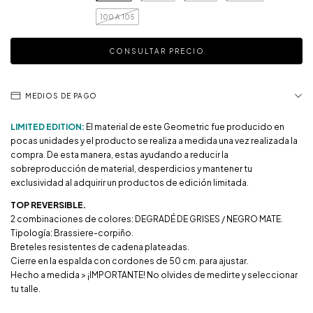
100 A 105
MEDIOS DE PAGO
LIMITED EDITION:
El material de este Geometric fue producido en
pocas unidades y el producto se realiza a medida una vez realizada la
compra. De esta manera, estas ayudando a reducir la
sobreproducción de material, desperdicios y mantener tu
exclusividad al adquirir un productos de edición limitada.
TOP REVERSIBLE.
2 combinaciones de colores: DEGRADÉ DE GRISES / NEGRO MATE.
Tipología: Brassiere-corpiño.
Breteles resistentes de cadena plateadas.
Cierre en la espalda con cordones de 50 cm. para ajustar.
Hecho a medida > ¡IMPORTANTE! No olvides de medirte y seleccionar
tu talle.