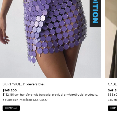
SKIRT "VIOLET" >reversible<
CADER
$165.200
$69.5
$132.160
con
transferencia bancaria, previo al envío/retiro del producto.
$55.6
3
cuotas sin interés de
$55.066,67
3
cuota
COMPRAR
COM