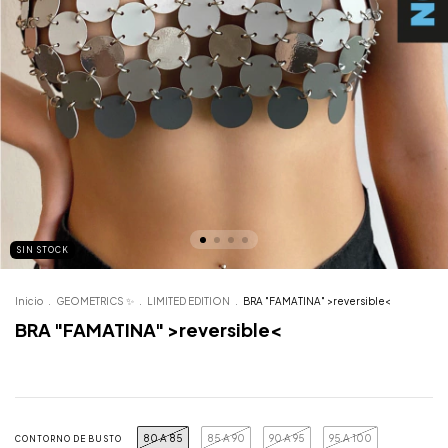
SIN STOCK
Inicio
.
GEOMETRICS ✨
.
LIMITED EDITION
.
BRA "FAMATINA" >reversible<
BRA "FAMATINA" >reversible<
80 A 85
85 A 90
90 A 95
95 A 100
CONTORNO DE BUSTO