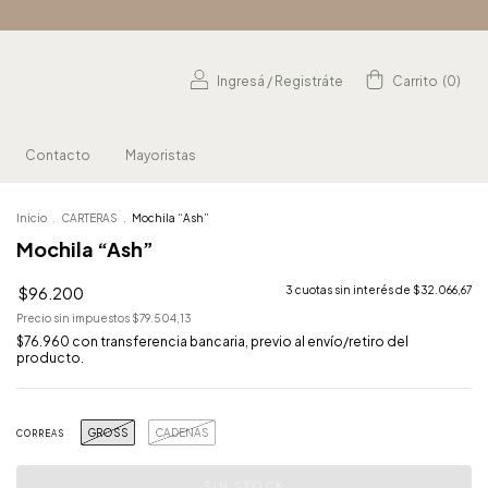
Ingresá
/
Registráte
Carrito
(
0
)
Contacto
Mayoristas
Inicio
.
CARTERAS
.
Mochila “Ash”
Mochila “Ash”
$96.200
3
cuotas sin interés de
$32.066,67
Precio sin impuestos
$79.504,13
$76.960
con
transferencia bancaria, previo al envío/retiro del
producto.
GROSS
CADENAS
CORREAS