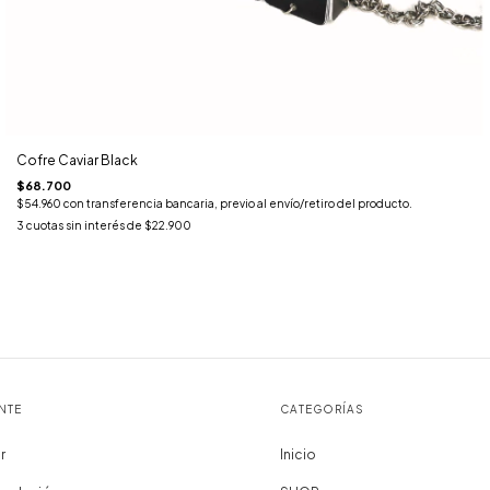
Cofre Caviar Black
$68.700
$54.960
con
transferencia bancaria, previo al envío/retiro del producto.
3
cuotas sin interés de
$22.900
NTE
CATEGORÍAS
r
Inicio