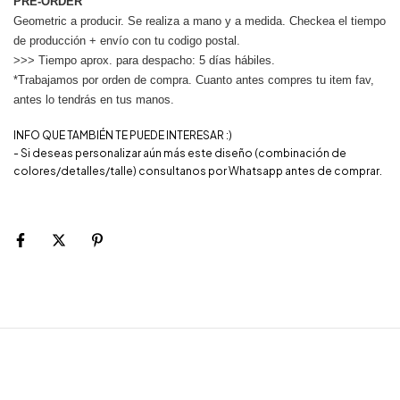
PRE-ORDER
Geometric a producir. Se realiza a mano y a medida. Checkea el tiempo
de producción + envío con tu codigo postal.
>>> Tiempo aprox. para despacho: 5 días hábiles.
*Trabajamos por orden de compra. Cuanto antes compres tu item fav,
antes lo tendrás en tus manos.
INFO QUE TAMBIÉN TE PUEDE INTERESAR :)
- Si deseas personalizar aún más este diseño (combinación de
colores/detalles/talle) consultanos por Whatsapp antes de comprar.