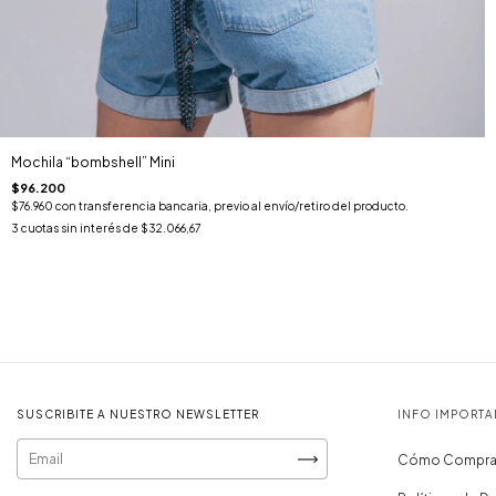
Mochila “bombshell” Mini
$96.200
$76.960
con
transferencia bancaria, previo al envío/retiro del producto.
3
cuotas sin interés de
$32.066,67
SUSCRIBITE A NUESTRO NEWSLETTER
INFO IMPORTA
Cómo Compra