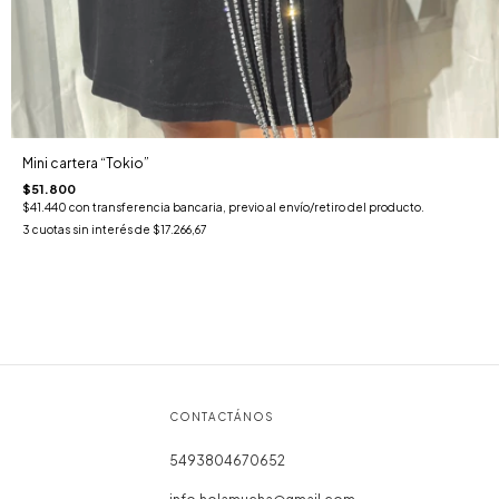
Mini cartera “Tokio”
$51.800
$41.440
con
transferencia bancaria, previo al envío/retiro del producto.
3
cuotas sin interés de
$17.266,67
CONTACTÁNOS
5493804670652