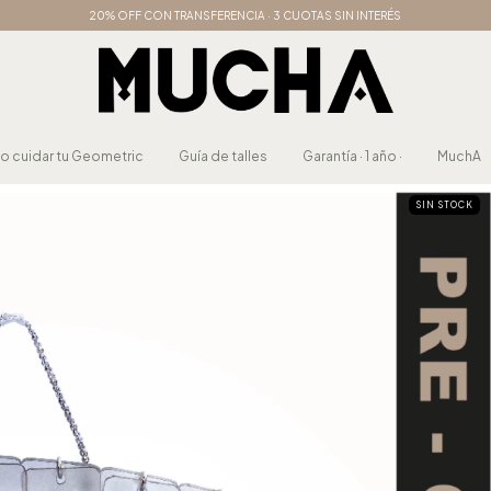
20% OFF CON TRANSFERENCIA · 3 CUOTAS SIN INTERÉS
 cuidar tu Geometric
Guía de talles
Garantía · 1 año ·
MuchA
SIN STOCK