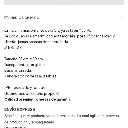
MEDIOS DE PAGO
La mochila más brillante de la City ya está en MuchA.
Te juro que vas a amar mucho esta mochila, por su funcionalidad y
diseño, jamás pasarás desapercibida.
¡A BRILLAR!
Tamaño: 18 cm. x 20 cm.
Transparente con glitter.
Base reforzada.
> Ahora con correas ajustables.
· PET reciclado y forrado.
®
Geometrics de diseño propio
Calidad premium:
6 meses de garantía.
ENVÍO EXPRESS
Significa que el producto ya está realizado. Lo cual agiliza el proceso
de producción y empaquetado.