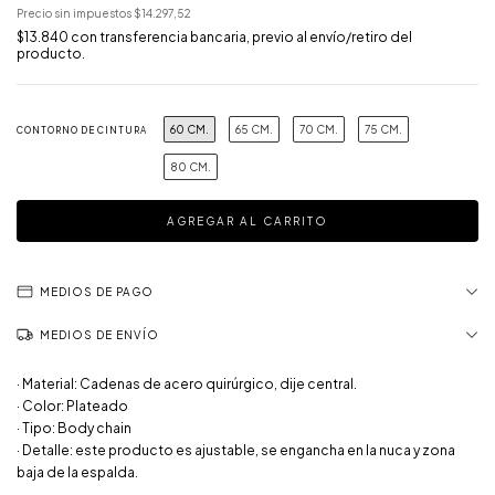
Precio sin impuestos
$14.297,52
$13.840
con
transferencia bancaria, previo al envío/retiro del
producto.
60 CM.
65 CM.
70 CM.
75 CM.
CONTORNO DE CINTURA
80 CM.
MEDIOS DE PAGO
MEDIOS DE ENVÍO
· Material: Cadenas de acero quirúrgico, dije central.
· Color: Plateado
· Tipo: Body chain
· Detalle: este producto es ajustable, se engancha en la nuca y zona
baja de la espalda.