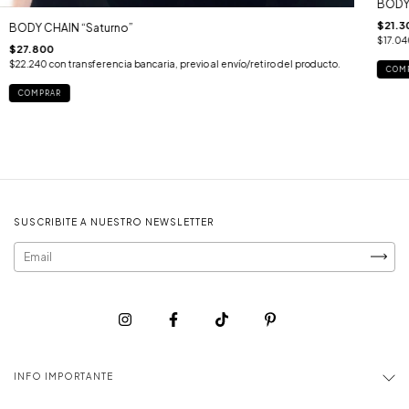
BODY 
$21.3
BODY CHAIN “Saturno”
$17.0
$27.800
$22.240
con
transferencia bancaria, previo al envío/retiro del producto.
COM
COMPRAR
SUSCRIBITE A NUESTRO NEWSLETTER
INFO IMPORTANTE