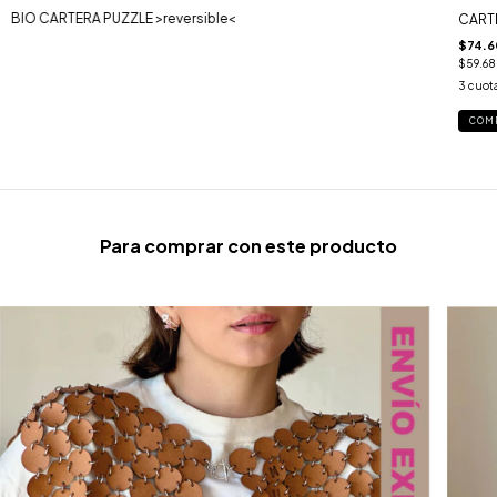
BIO CARTERA PUZZLE >reversible<
CARTE
$74.6
$59.6
3
cuota
COM
Para comprar con este producto