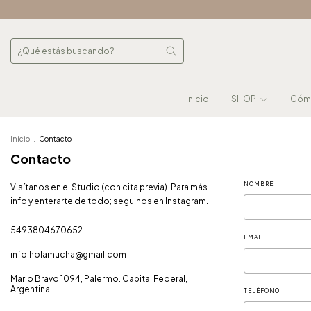
Inicio
SHOP
Cómo
Inicio
.
Contacto
Contacto
NOMBRE
Visítanos en el Studio (con cita previa). Para más
info y enterarte de todo; seguinos en Instagram.
5493804670652
EMAIL
info.holamucha@gmail.com
Mario Bravo 1094, Palermo. Capital Federal,
Argentina.
TELÉFONO