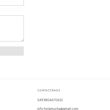
CONTACTÁNOS
5493804670652
info.holamucha@gmail.com