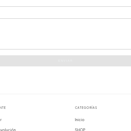
ENVIAR
NTE
CATEGORÍAS
r
Inicio
evolución
SHOP