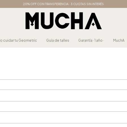
20% OFF CON TRANSFERENCIA · 3 CUOTAS SIN INTERÉS
 cuidar tu Geometric
Guía de talles
Garantía · 1 año ·
MuchA